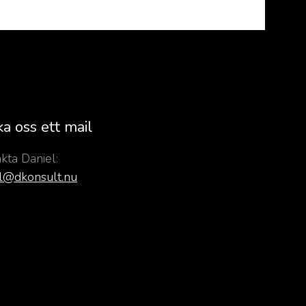
ka oss ett mail
kta Daniel:
l@dkonsult.nu