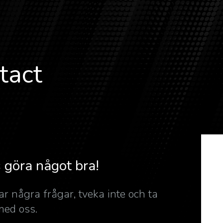
tact
 göra något bra!
r några frågar, tveka inte och ta
med oss.