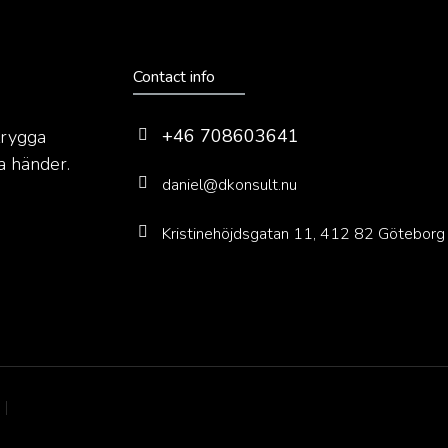
Contact info
+46 708603641
trygga
a händer.
daniel@dkonsult.nu
Kristinehöjdsgatan 11, 412 82 Göteborg